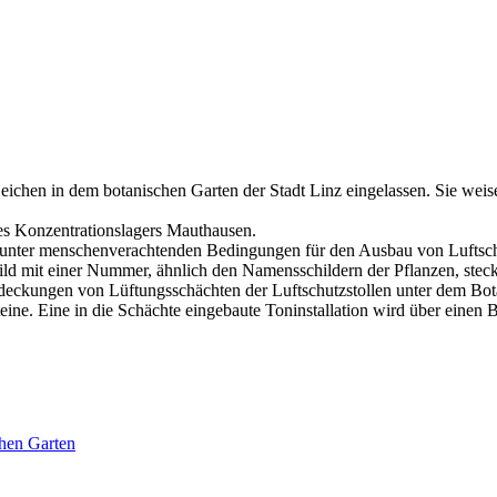
ichen in dem botanischen Garten der Stadt Linz eingelassen. Sie weise
es Konzentrationslagers Mauthausen.
nter menschenverachtenden Bedingungen für den Ausbau von Luftschu
hild mit einer Nummer, ähnlich den Namensschildern der Pflanzen, stec
deckungen von Lüftungsschächten der Luftschutzstollen unter dem Bot
teine. Eine in die Schächte eingebaute Toninstallation wird über ein
chen Garten