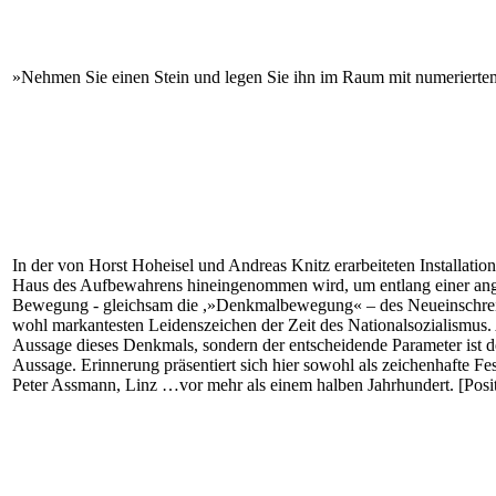
»Nehmen Sie einen Stein und legen Sie ihn im Raum mit numeriertem
In der von Horst Hoheisel und Andreas Knitz erarbeiteten Installati
Haus des Aufbewahrens hineingenommen wird, um entlang einer angeb
Bewegung - gleichsam die ,»Denkmalbewegung« – des Neueinschreibens
wohl markantesten Leidenszeichen der Zeit des Nationalsozialismus. 
Aussage dieses Denkmals, sondern der entscheidende Parameter ist de
Aussage. Erinnerung präsentiert sich hier sowohl als zeichenhafte F
Peter Assmann, Linz …vor mehr als einem halben Jahrhundert. [Posit