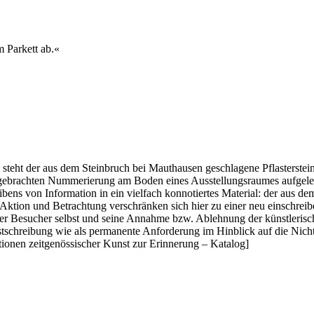
 Parkett ab.«
on steht der aus dem Steinbruch bei Mauthausen geschlagene Pflasterst
rachten Nummerierung am Boden eines Ausstellungsraumes aufgelegt zu
 von Information in ein vielfach konnotiertes Material: der aus dem 
Aktion und Betrachtung verschränken sich hier zu einer neu einschreib
r Besucher selbst und seine Annahme bzw. Ablehnung der künstlerischen
estschreibung wie als permanente Anforderung im Hinblick auf die Nich
ionen zeitgenössischer Kunst zur Erinnerung – Katalog]