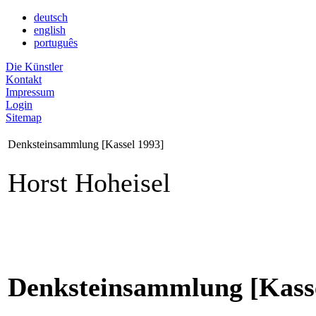
deutsch
english
português
Die Künstler
Kontakt
Impressum
Login
Sitemap
Denksteinsammlung [Kassel 1993]
Horst Hoheisel
Denksteinsammlung [Kasse