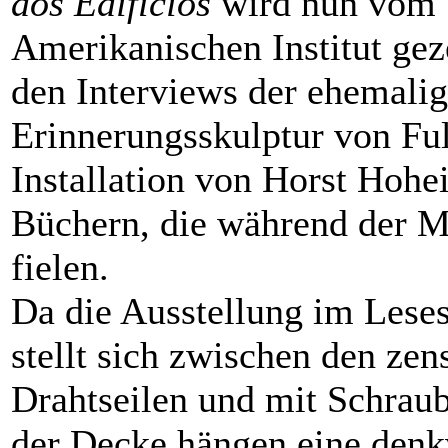
dos Edifícios
wird nun vom 1
Amerikanischen Institut gezei
den Interviews der ehemalig
Erinnerungsskulptur von Fu
Installation von Horst Hohe
Büchern, die während der Mi
fielen.
Da die Ausstellung im Lesesa
stellt sich zwischen den zen
Drahtseilen und mit Schraub
der Decke hängen eine den